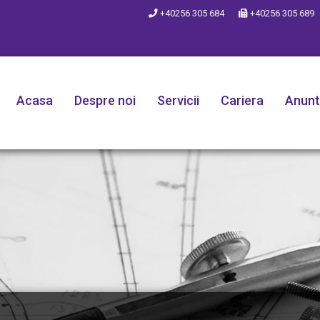
+40256 305 684
+40256 305 689
Acasa
Despre noi
Servicii
Cariera
Anunt